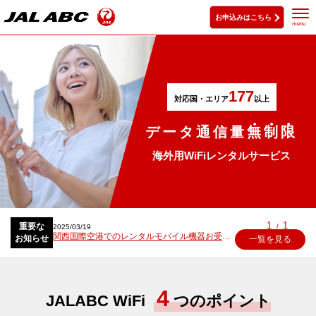
お申込みはこちら
menu
177
対応国・エリア
以上
データ通信量
無
制
限
海外用WiFiレンタルサービス
1
1
重要な
/
2025/03/19
関西国際空港でのレンタルモバイル機器お受け取り・ご返却場所の変更について
お知らせ
一覧を見る
4
JALABC WiFi
つのポイント