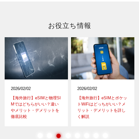
お役立ち情報
2026/02/02
2026/02/02
【海外旅行】eSIMと物理SI
【海外旅行】eSIMとポケッ
Mではどちらがいい？違い
トWiFiはどっちがいい？メ
やメリット・デメリットを
リット・デメリットを詳し
徹底比較
く解説