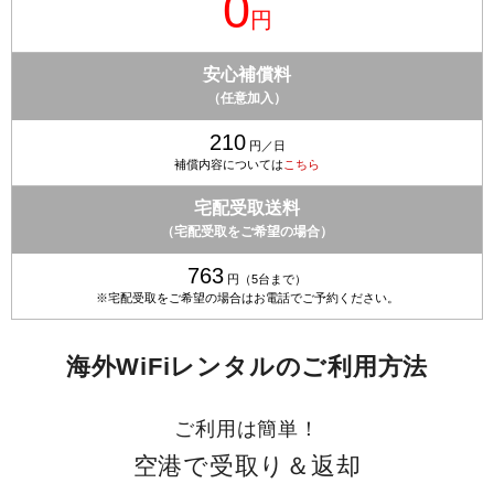
0
円
安心補償料
（任意加入）
210
円／日
補償内容については
こちら
宅配受取送料
（宅配受取をご希望の場合）
763
円（5台まで）
※宅配受取をご希望の場合はお電話でご予約ください。
海外WiFiレンタルのご利用方法
ご利用は簡単！
空港で受取り＆返却