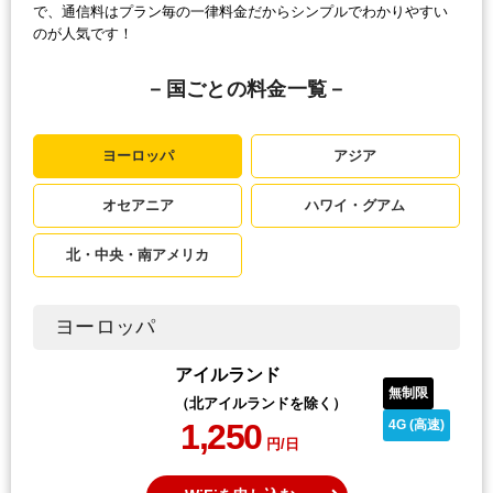
で、通信料はプラン毎の一律料金だからシンプルでわかりやすい
のが人気です！
－国ごとの料金一覧－
ヨーロッパ
アジア
オセアニア
ハワイ・グアム
北・中央・南アメリカ
ヨーロッパ
アイルランド
無制限
（北アイルランドを除く）
1,250
4G (高速)
円/日