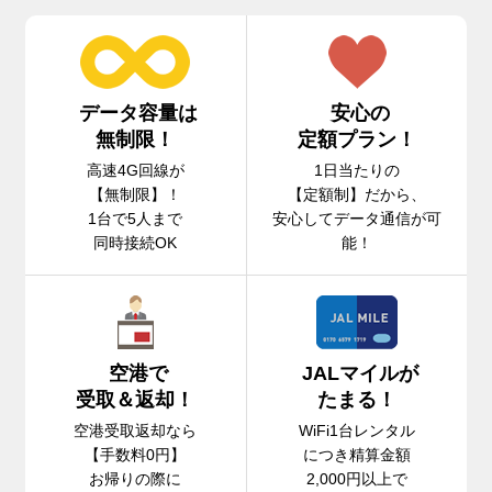
データ容量は
安心の
無制限！
定額プラン！
高速4G回線が
1日当たりの
【無制限】！
【定額制】だから、
1台で5人まで
安心してデータ通信が可
同時接続OK
能！
空港で
JALマイルが
受取＆返却！
たまる！
空港受取返却なら
WiFi1台レンタル
【手数料0円】
につき精算金額
お帰りの際に
2,000円以上で