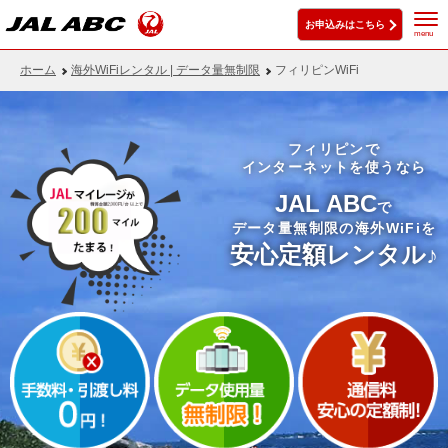
お申込みはこちら
menu
ホーム
海外WiFiレンタル | データ量無制限
フィリピンWiFi
フィリピンで
インターネットを使うなら
JAL ABC
で
データ量無制限の海外WiFiを
安心定額レンタル♪