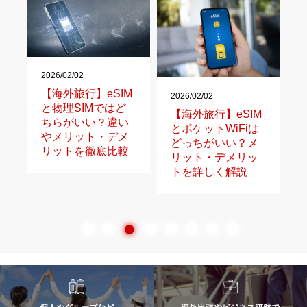
2026/02/02
【海外旅行】eSIM
2026/02/02
2
と物理SIMではど
が
【海外旅行】eSIM
ちらがいい？違い
とポケットWiFiは
やメリット・デメ
どっちがいい？メ
リットを徹底比較
リット・デメリッ
トを詳しく解説