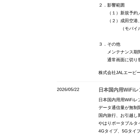
２．影響範囲
（１）新規予約／予
（２）成田空港、羽
（モバイル端末
３．その他
メンテナンス期間中
通常画面に切り替わ
株式会社JALエービ
2026/05/22
日本国内用WiFi
日本国内用用WiFi
データ通信量が無制
国内旅行、お引越し
やはりポータブルタイ
4Gタイプ、5Gタイ