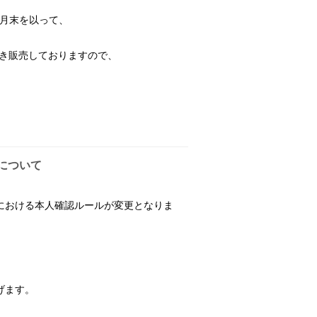
7月末を以って、
続き販売しておりますので、
について
における本人確認ルールが変更となりま
げます。