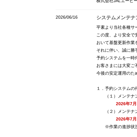
株式会社JALエービ
2026/06/16
システムメンテナ
平素より当社各種サ
この度、より安全で
おいて基盤更新作業
それに伴い、誠に勝
予約システムを一時
お客さまには大変ご
今後の安定運用のた
１．予約システムの
（１）メンテナン
2026年7月16日（
（２）メンテナン
2026年7月25日（
※作業の進捗状況に