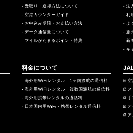
受取り・返却方法について
法
空港カウンターガイド
利
お申込み期限・お支払い方法
よ
データ通信量について
旅
マイルがたまるポイント特典
新
キ
料金について
J
海外用WiFiレンタル 1ヶ国渡航の通信料
空
海外用WiFiレンタル 複数国渡航の通信料
ス
海外用携帯レンタルの通話料
手
日本国内用WiFi・携帯レンタル通信料
オ
ア