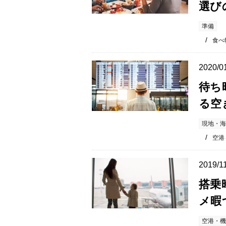
選び
準備
食べ
2020/0
待ち
る空
現地・海
空港
2019/1
搭乗
メ暇
空港・機