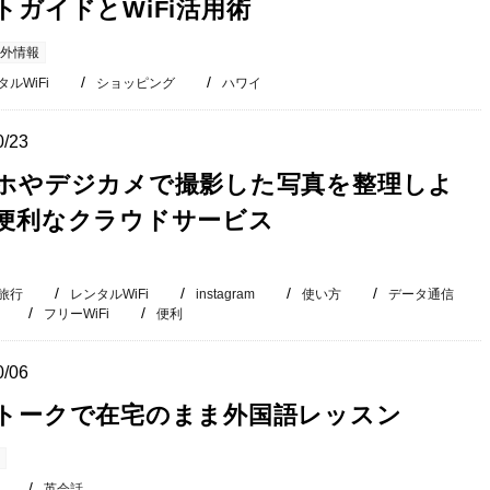
トガイドとWiFi活用術
外情報
ルWiFi
ショッピング
ハワイ
0/23
ホやデジカメで撮影した写真を整理しよ
便利なクラウドサービス
旅行
レンタルWiFi
instagram
使い方
データ通信
フリーWiFi
便利
0/06
トークで在宅のまま外国語レッスン
英会話