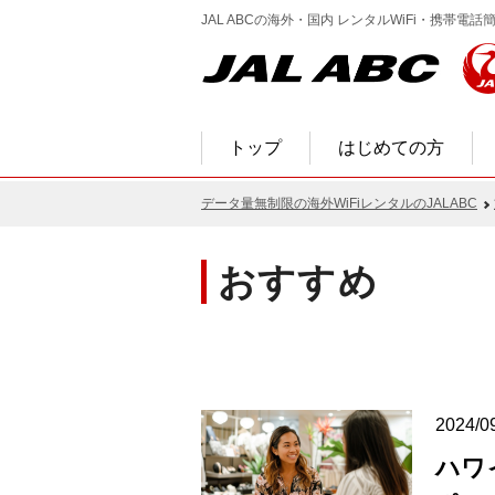
JAL ABCの海外・国内 レンタルWiFi・携帯
トップ
はじめての方
データ量無制限の海外WiFiレンタルのJALABC
おすすめ
2024/0
ハワ