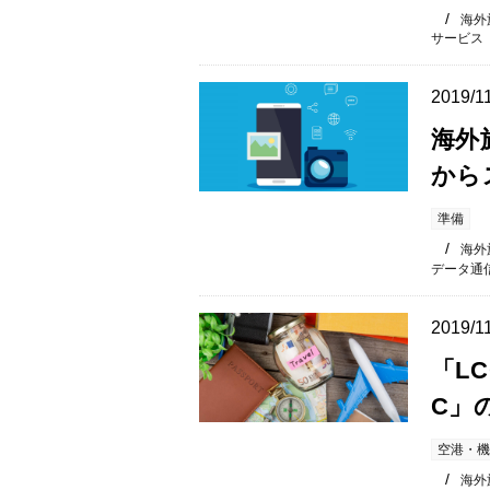
海外
サービス
2019/1
海外
から
準備
海外
データ通
2019/1
「L
C」
空港・機
海外