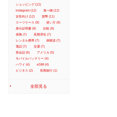
ショッピング (12)
instagram (12)
食べ物 (12)
女性向け (12)
貨幣 (11)
スーツケース (9)
使い方 (9)
身分証明書 (9)
比較 (8)
保険 (7)
長期滞在 (7)
レンタル携帯 (7)
体験談 (7)
電話 (7)
交通 (7)
英会話 (6)
アメリカ (5)
モバイルバッテリー (4)
ハワイ (4)
eSIM (4)
ビジネス (2)
長期旅行 (1)
全部見る