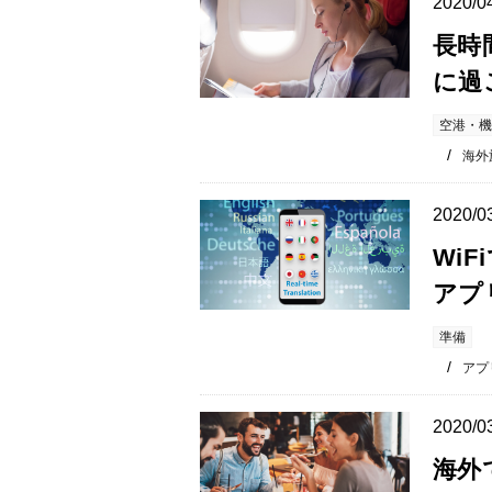
2020/0
長時
に過
空港・機
海外
2020/0
Wi
アプ
準備
アプ
2020/0
海外