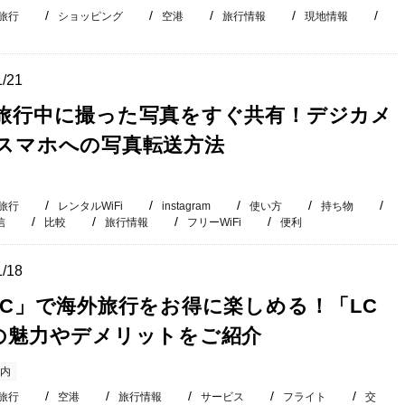
旅行
ショッピング
空港
旅行情報
現地情報
1/21
旅行中に撮った写真をすぐ共有！デジカメ
スマホへの写真転送方法
旅行
レンタルWiFi
instagram
使い方
持ち物
信
比較
旅行情報
フリーWiFi
便利
1/18
CC」で海外旅行をお得に楽しめる！「LC
の魅力やデメリットをご紹介
内
旅行
空港
旅行情報
サービス
フライト
交