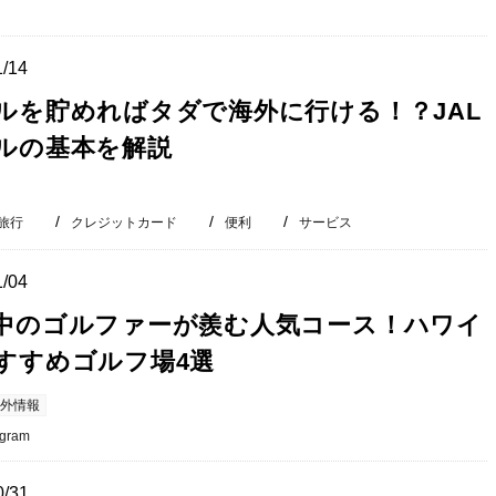
1/14
ルを貯めればタダで海外に行ける！？JAL
ルの基本を解説
旅行
クレジットカード
便利
サービス
1/04
中のゴルファーが羨む人気コース！ハワイ
すすめゴルフ場4選
外情報
agram
0/31