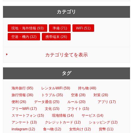
カテゴリ
現地・海外情報 (93)
準備 (71)
WiFi (51)
空港・機内 (32)
携帯端末 (26)
カテゴリ全てを表示
タグ
海外旅行 (95)
レンタルWiFi (59)
持ち物 (48)
旅行情報 (36)
トラブル (35)
空港 (28)
対策 (28)
便利 (26)
データ通信 (25)
ルール (20)
アプリ (17)
フリーWiFi (17)
文化 (15)
フライト (15)
スマートフォン (15)
現地情報 (14)
サービス (14)
アンケート (13)
クレジットカード (12)
ショッピング (12)
instagram (12)
食べ物 (12)
女性向け (12)
貨幣 (11)