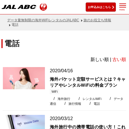
お申込みはこちら
menu
データ量無制限の海外WiFiレンタルのJALABC
旅のお役立ち情報
電話
電話
新しい順 |
古い順
2020/04/16
海外パケット定額サービスとは？キャ
リアやレンタルWiFiの料金プラン
WiFi
海外旅行
レンタルWiFi
データ
通信
旅行情報
電話
2020/03/12
海外旅行中の携帯電話の使い方！これ