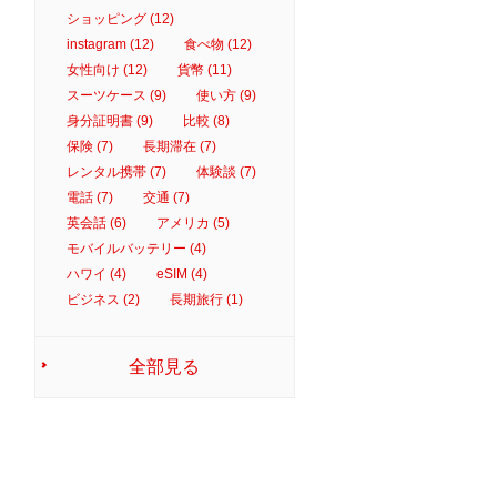
ショッピング (12)
instagram (12)
食べ物 (12)
女性向け (12)
貨幣 (11)
スーツケース (9)
使い方 (9)
身分証明書 (9)
比較 (8)
保険 (7)
長期滞在 (7)
レンタル携帯 (7)
体験談 (7)
電話 (7)
交通 (7)
英会話 (6)
アメリカ (5)
モバイルバッテリー (4)
ハワイ (4)
eSIM (4)
ビジネス (2)
長期旅行 (1)
全部見る