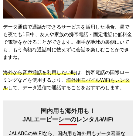
データ通信で通話ができるサービスを活用した場合、昼で
も夜でも1日中、友人や家族の携帯電話・固定電話に低料金
で電話をかけることができます。相手が地球の裏側にいて
も、もう高額な通話料に怯えずに会話を楽しむことができ
ますね。
海外から音声通話を利用したい時
は、携帯電話の国際ロー
ミングなどを使用するより、
海外用モバイルWiFiをレンタ
ル
して、データ通信で通話することをおすすめします。
国内用も海外用も！
JALエービーシーのレンタルWiFi
JALABCのWiFiなら、国内用も海外用もデータ容量な