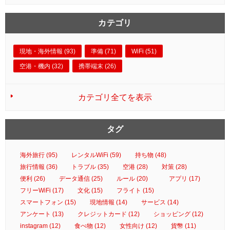
カテゴリ
現地・海外情報 (93)
準備 (71)
WiFi (51)
空港・機内 (32)
携帯端末 (26)
カテゴリ全てを表示
タグ
海外旅行 (95)
レンタルWiFi (59)
持ち物 (48)
旅行情報 (36)
トラブル (35)
空港 (28)
対策 (28)
便利 (26)
データ通信 (25)
ルール (20)
アプリ (17)
フリーWiFi (17)
文化 (15)
フライト (15)
スマートフォン (15)
現地情報 (14)
サービス (14)
アンケート (13)
クレジットカード (12)
ショッピング (12)
instagram (12)
食べ物 (12)
女性向け (12)
貨幣 (11)