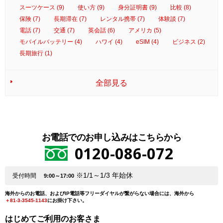
スーツケース (9)
使い方 (9)
身分証明書 (9)
比較 (8)
保険 (7)
長期滞在 (7)
レンタル携帯 (7)
体験談 (7)
電話 (7)
交通 (7)
英会話 (6)
アメリカ (5)
モバイルバッテリー (4)
ハワイ (4)
eSIM (4)
ビジネス (2)
長期旅行 (1)
全部見る
お電話でのお申し込みはこちらから
0120-086-072
※1/1～1/3 年始休
受付時間
9:00～17:00
海外からのお電話、およびIP電話等フリーダイヤルが繋がらない場合には、海外から
＋81-3-3545-1143
にお掛け下さい。
はじめてご利用のお客さま