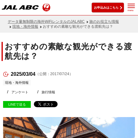
お申込みはこちら
menu
データ量無制限の海外WiFiレンタルのJALABC
旅のお役立ち情報
現地・海外情報
おすすめの素敵な観光ができる渡航先は？
おすすめの素敵な観光ができる渡
航先は？
2025/03/04
（公開：2017/07/24）
現地・海外情報
アンケート
旅行情報
LINEで送る