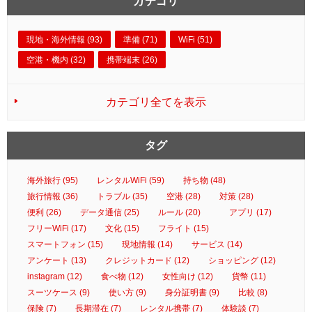
カテゴリ
現地・海外情報 (93)
準備 (71)
WiFi (51)
空港・機内 (32)
携帯端末 (26)
カテゴリ全てを表示
タグ
海外旅行 (95)
レンタルWiFi (59)
持ち物 (48)
旅行情報 (36)
トラブル (35)
空港 (28)
対策 (28)
便利 (26)
データ通信 (25)
ルール (20)
アプリ (17)
フリーWiFi (17)
文化 (15)
フライト (15)
スマートフォン (15)
現地情報 (14)
サービス (14)
アンケート (13)
クレジットカード (12)
ショッピング (12)
instagram (12)
食べ物 (12)
女性向け (12)
貨幣 (11)
スーツケース (9)
使い方 (9)
身分証明書 (9)
比較 (8)
保険 (7)
長期滞在 (7)
レンタル携帯 (7)
体験談 (7)