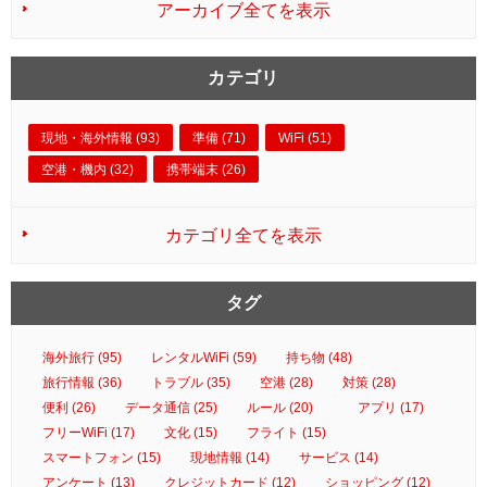
アーカイブ全てを表示
カテゴリ
現地・海外情報 (93)
準備 (71)
WiFi (51)
空港・機内 (32)
携帯端末 (26)
カテゴリ全てを表示
タグ
海外旅行 (95)
レンタルWiFi (59)
持ち物 (48)
旅行情報 (36)
トラブル (35)
空港 (28)
対策 (28)
便利 (26)
データ通信 (25)
ルール (20)
アプリ (17)
フリーWiFi (17)
文化 (15)
フライト (15)
スマートフォン (15)
現地情報 (14)
サービス (14)
アンケート (13)
クレジットカード (12)
ショッピング (12)