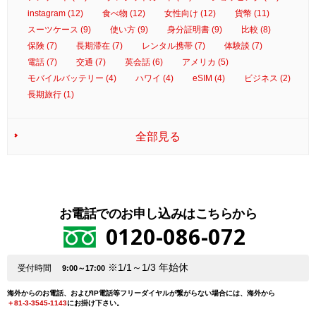
instagram (12)
食べ物 (12)
女性向け (12)
貨幣 (11)
スーツケース (9)
使い方 (9)
身分証明書 (9)
比較 (8)
保険 (7)
長期滞在 (7)
レンタル携帯 (7)
体験談 (7)
電話 (7)
交通 (7)
英会話 (6)
アメリカ (5)
モバイルバッテリー (4)
ハワイ (4)
eSIM (4)
ビジネス (2)
長期旅行 (1)
全部見る
お電話でのお申し込みはこちらから
0120-086-072
※1/1～1/3 年始休
受付時間
9:00～17:00
海外からのお電話、およびIP電話等フリーダイヤルが繋がらない場合には、海外から
＋81-3-3545-1143
にお掛け下さい。