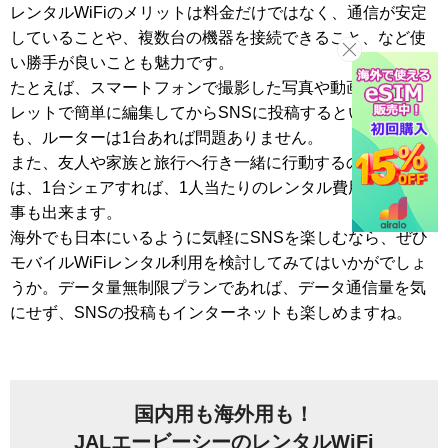
レンタルWiFiのメリットは料金だけではなく、通信が安定
していることや、複数台の機器を接続できること、など使
い勝手が良いことも魅力です。
たとえば、スマートフォンで撮影した写真や動画を、タブ
レットで簡単に編集してからSNSに投稿するという場合
も、ルーターは1台あれば問題ありません。
また、友人や家族と旅行へ行き一緒に行動するのであれ
は、1台シェアすれば、1人当たりのレンタル費用を抑える
事も出来ます。
海外でも日本にいるように気軽にSNSを楽しむなら、ぜひ
モバイルWiFiレンタル利用を検討してみてはいかがでしょ
うか。データ量無制限プランであれば、データ通信量を気
にせず、SNSの投稿もインターネットも楽しめますね。
国内用も海外用も！
JALエービーシーのレンタルWiFi