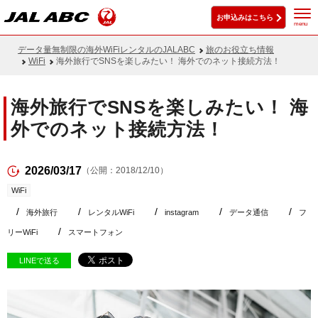
お申込みはこちら
menu
データ量無制限の海外WiFiレンタルのJALABC
旅のお役立ち情報
WiFi
海外旅行でSNSを楽しみたい！ 海外でのネット接続方法！
海外旅行でSNSを楽しみたい！ 海
外でのネット接続方法！
2026/03/17
（公開：2018/12/10）
WiFi
海外旅行
レンタルWiFi
instagram
データ通信
フ
リーWiFi
スマートフォン
LINEで送る