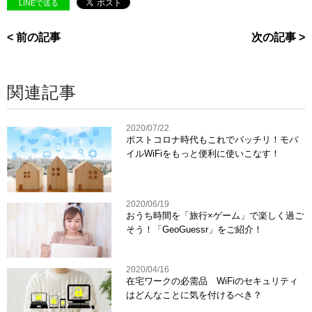
LINEで送る
< 前の記事
次の記事 >
関連記事
2020/07/22
ポストコロナ時代もこれでバッチリ！モバ
イルWiFiをもっと便利に使いこなす！
2020/06/19
おうち時間を「旅行×ゲーム」で楽しく過ご
そう！「GeoGuessr」をご紹介！
2020/04/16
在宅ワークの必需品 WiFiのセキュリティ
はどんなことに気を付けるべき？