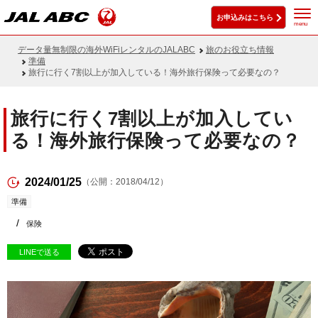
お申込みはこちら
menu
データ量無制限の海外WiFiレンタルのJALABC
旅のお役立ち情報
準備
旅行に行く7割以上が加入している！海外旅行保険って必要なの？
旅行に行く7割以上が加入してい
る！海外旅行保険って必要なの？
2024/01/25
（公開：2018/04/12）
準備
保険
LINEで送る