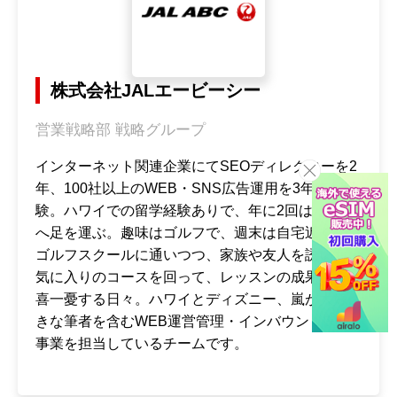
株式会社JALエービーシー
営業戦略部 戦略グループ
インターネット関連企業にてSEOディレクターを2
年、100社以上のWEB・SNS広告運用を3年ほど経
験。ハワイでの留学経験ありで、年に2回はハワイ
へ足を運ぶ。趣味はゴルフで、週末は自宅近くの
ゴルフスクールに通いつつ、家族や友人を誘いお
気に入りのコースを回って、レッスンの成果に一
喜一憂する日々。ハワイとディズニー、嵐が大好
きな筆者を含むWEB運営管理・インバウンド関連
事業を担当しているチームです。