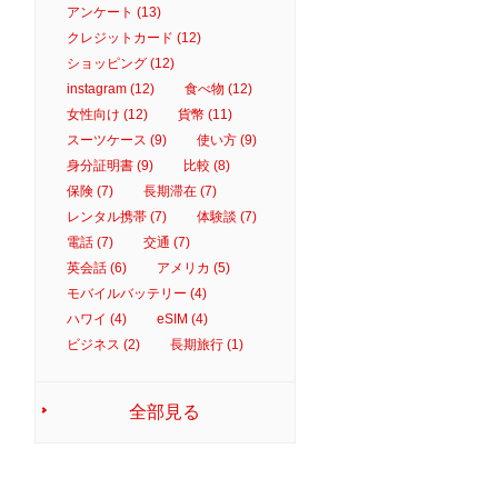
アンケート (13)
クレジットカード (12)
ショッピング (12)
instagram (12)
食べ物 (12)
女性向け (12)
貨幣 (11)
スーツケース (9)
使い方 (9)
身分証明書 (9)
比較 (8)
保険 (7)
長期滞在 (7)
レンタル携帯 (7)
体験談 (7)
電話 (7)
交通 (7)
英会話 (6)
アメリカ (5)
モバイルバッテリー (4)
ハワイ (4)
eSIM (4)
ビジネス (2)
長期旅行 (1)
全部見る