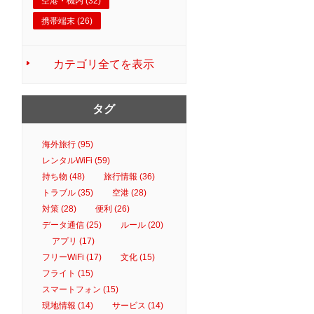
空港・機内 (32)
携帯端末 (26)
カテゴリ全てを表示
タグ
海外旅行 (95)
レンタルWiFi (59)
持ち物 (48)
旅行情報 (36)
トラブル (35)
空港 (28)
対策 (28)
便利 (26)
データ通信 (25)
ルール (20)
アプリ (17)
フリーWiFi (17)
文化 (15)
フライト (15)
スマートフォン (15)
現地情報 (14)
サービス (14)